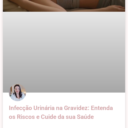
Infecção Urinária na Gravidez: Entenda
os Riscos e Cuide da sua Saúde