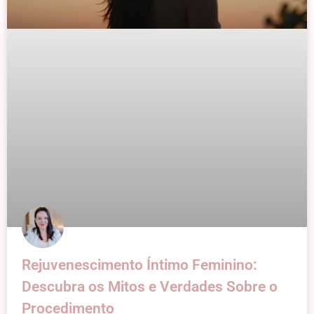
Rejuvenescimento Íntimo Feminino:
Descubra os Mitos e Verdades Sobre o
Procedimento