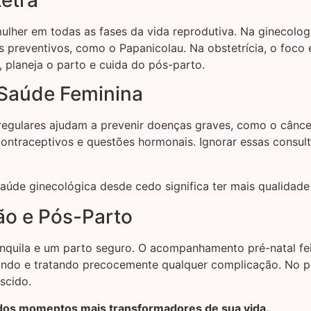
her em todas as fases da vida reprodutiva. Na ginecologia
es preventivos, como o Papanicolau. Na obstetrícia, o foco
 planeja o parto e cuida do pós-parto.
 Saúde Feminina
 regulares ajudam a prevenir doenças graves, como o cânce
contraceptivos e questões hormonais. Ignorar essas consul
úde ginecológica desde cedo significa ter mais qualidade 
ão e Pós-Parto
anquila e um parto seguro. O acompanhamento pré-natal fei
icando e tratando precocemente qualquer complicação. No
scido.
 dos momentos mais transformadores de sua vida.