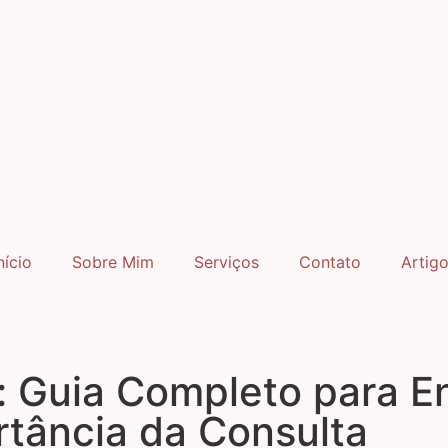
nício
Sobre Mim
Serviços
Contato
Artig
: Guia Completo para E
rtância da Consulta