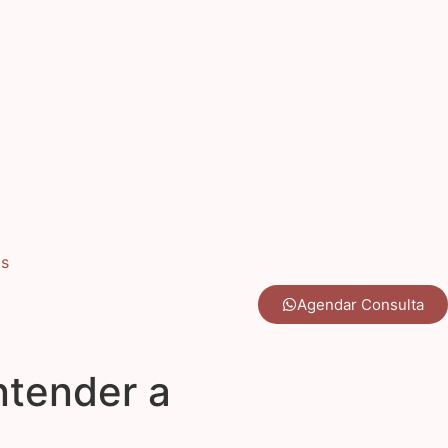
os
Agendar Consulta
ntender a